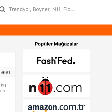
Popüler Mağazalar
MMENTS
 kış
tün