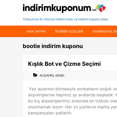
Türkiye'nin En Güncel indirim kodu ve indirim kuponu sitesi
ANA SAYFA
INDIRIM KODLARI
KAMPANYALA
bootie indirim kuponu
Kışlık Bot ve Çizme Seçimi
ALIŞVERIŞ
,
GENEL
Yaz aylarının bitmesiyle sonbaharın soğuk v
alışverişlerine hepimiz şu sıralarda başladık
bu kış alışverişlerimiz arasında en tutkulu ol
unutmamak lazım. Her yıl yüzlerce marka yeni
kampanyaları patlatttı.