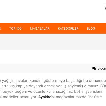
R
TOP 100
MAĞAZALAR
KATEGORILER
BLOG
0 CO
e yağışlı havaları kendini göstermeye başladığı bu dönemde
. Hatta kış kapıya dayandı desek yanlış söylemiş olmayız. Bü
an büyük beğeni ve özenle kullanacağımız bot alışverişlerini
 modeller tasarlıyor.
Ayakkabı
mağazalarımızda üst üste