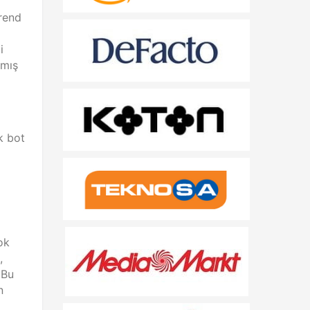
trend
i
lmış
k bot
çok
,
 Bu
n