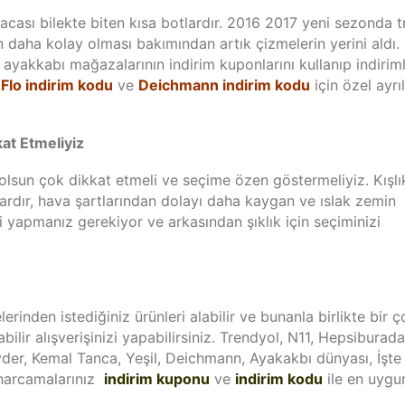
acası bilekte biten kısa botlardır. 2016 2017 yeni sezonda 
 daha kolay olması bakımından artık çizmelerin yerini aldı.
 ayakkabı mağazalarının indirim kuponlarını kullanıp indiriml
:
Flo indirim kodu
ve
Deichmann indirim kodu
için özel ayrı
at Etmeliyiz
lsun çok dikkat etmeli ve seçime özen göstermeliyiz. Kışlı
rdır, hava şartlarından dolayı daha kaygan ve ıslak zemin
zi yapmanız gerekiyor ve arkasından şıklık için seçiminizi
elerinden istediğiniz ürünleri alabilir ve bunanla birlikte bir 
abilir alışverişinizi yapabilirsiniz. Trendyol, N11, Hepsiburada
eyder, Kemal Tanca, Yeşil, Deichmann, Ayakakbı dünyası, İşte
 harcamalarınız
indirim kuponu
ve
indirim kodu
ile en uygu