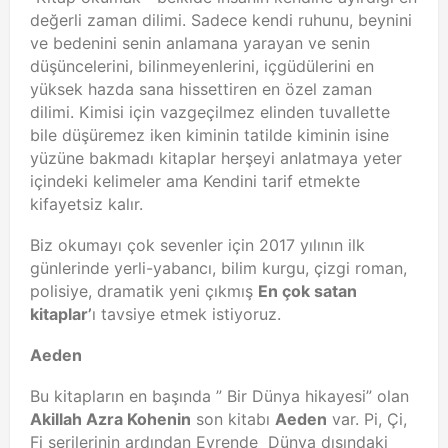
değerli zaman dilimi. Sadece kendi ruhunu, beynini
ve bedenini senin anlamana yarayan ve senin
düşüncelerini, bilinmeyenlerini, içgüdülerini en
yüksek hazda sana hissettiren en özel zaman
dilimi. Kimisi için vazgeçilmez elinden tuvallette
bile düşüremez iken kiminin tatilde kiminin isine
yüzüne bakmadı kitaplar herşeyi anlatmaya yeter
içindeki kelimeler ama Kendini tarif etmekte
kifayetsiz kalır.
Biz okumayı çok sevenler için 2017 yılının ilk
günlerinde yerli-yabancı, bilim kurgu, çizgi roman,
polisiye, dramatik yeni çıkmış
En çok satan
kitaplar’
ı tavsiye etmek istiyoruz.
Aeden
Bu kitapların en başında ” Bir Dünya hikayesi” olan
Akillah Azra Kohenin
son kitabı
Aeden
var. Pi, Çi,
Fi serilerinin ardından Evrende Dünya dışındaki