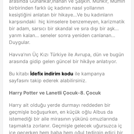
arasında Günahkâr,İnanan ve Şaşkın. Münkir, Mümin
birbirinden farklı üç kadının nasıl yollarının
kesiştiğini anlatan bir hikaye…Ve bu kadınların
karşısındaki hiç kimselere benzemeyen, karizmatik
bir adam, sarsıcı bir skandal ve sıra dışı bir aşk…
yarım kalan… seneler sonra yeniden canlanan…
Duygular.
Havva’nın Üç Kızı Türkiye ile Avrupa, dün ve bugün
arasında gidip gelen güncel bir hikâye anlatıyor.
Bu kitabı
İdefix indirim kodu
ile kampanya
sayfasını takip ederek alabilirsiniz.
Harry Potter ve Lanetli Çocuk-8. Çocuk
Harry ait olduğu yerde durmayı reddeden bir
geçmişle boğuşurken, en küçük oğlu Albus da
istemediği bir aile mirasının yükünü omuzlarında
taşımakta zorlanır. Geçmişle gelecek uğursuzca iç
içe geçerken hem baba hem oğul tedirgin edici bir