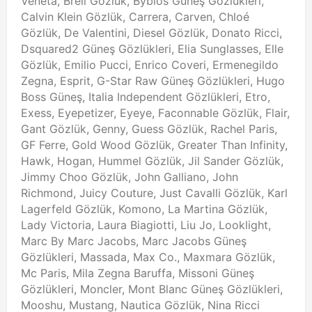
Veneta, Breil Gözlük, Byblos Güneş Gözlükleri,
Calvin Klein Gözlük, Carrera, Carven, Chloé
Gözlük, De Valentini, Diesel Gözlük, Donato Ricci,
Dsquared2 Güneş Gözlükleri, Elia Sunglasses, Elle
Gözlük, Emilio Pucci, Enrico Coveri, Ermenegildo
Zegna, Esprit, G-Star Raw Güneş Gözlükleri, Hugo
Boss Güneş, Italia Independent Gözlükleri, Etro,
Exess, Eyepetizer, Eyeye, Faconnable Gözlük, Flair,
Gant Gözlük, Genny, Guess Gözlük, Rachel Paris,
GF Ferre, Gold Wood Gözlük, Greater Than Infinity,
Hawk, Hogan, Hummel Gözlük, Jil Sander Gözlük,
Jimmy Choo Gözlük, John Galliano, John
Richmond, Juicy Couture, Just Cavalli Gözlük, Karl
Lagerfeld Gözlük, Komono, La Martina Gözlük,
Lady Victoria, Laura Biagiotti, Liu Jo, Looklight,
Marc By Marc Jacobs, Marc Jacobs Güneş
Gözlükleri, Massada, Max Co., Maxmara Gözlük,
Mc Paris, Mila Zegna Baruffa, Missoni Güneş
Gözlükleri, Moncler, Mont Blanc Güneş Gözlükleri,
Mooshu, Mustang, Nautica Gözlük, Nina Ricci