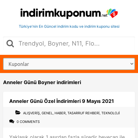
Türkiye'nin En Güncel indirim kodu ve indirim kuponu sitesi
Anneler Günü Boyner indirimleri
Anneler Günü Özel İndirimleri 9 Mayıs 2021
ALIŞVERIŞ
,
GENEL
,
HABER
,
TASARRUF REHBERI
,
TEKNOLOJI
0 COMMENTS
Yaklaşık olarak 1 asırdan fazla süredir heyecan ile