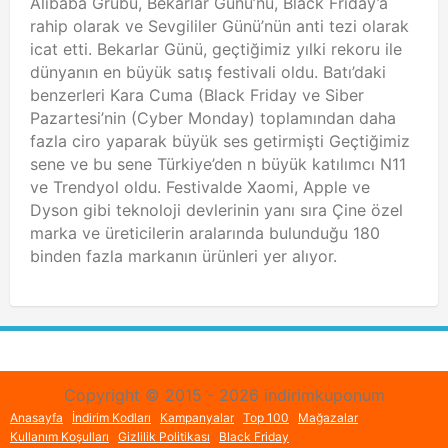
Alibaba Grubu, Bekarlar Günü’nü, Black Friday’a
rahip olarak ve Sevgililer Günü’nün anti tezi olarak
icat etti. Bekarlar Günü, geçtiğimiz yılki rekoru ile
dünyanın en büyük satış festivali oldu. Batı’daki
benzerleri Kara Cuma (Black Friday ve Siber
Pazartesi’nin (Cyber Monday) toplamından daha
fazla ciro yaparak büyük ses getirmişti Geçtiğimiz
sene ve bu sene Türkiye’den n büyük katılımcı N11
ve Trendyol oldu. Festivalde Xaomi, Apple ve
Dyson gibi teknoloji devlerinin yanı sıra Çine özel
marka ve üreticilerin aralarında bulunduğu 180
binden fazla markanın ürünleri yer alıyor.
Copyright © 2015 - 2026 indirimkuponum
Anasayfa
İndirim Kodları
Kampanyalar
Top 100
Mağazalar
Kullanım Koşulları
Gizlilik Politikası
Black Friday