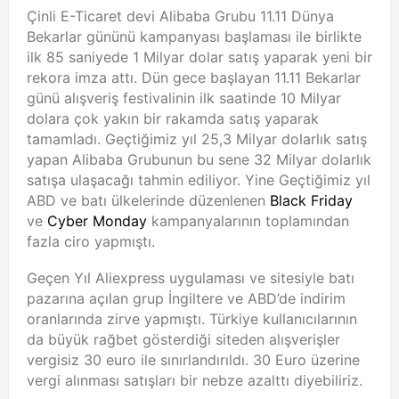
Çinli E-Ticaret devi Alibaba Grubu 11.11 Dünya
Bekarlar gününü kampanyası başlaması ile birlikte
ilk 85 saniyede 1 Milyar dolar satış yaparak yeni bir
rekora imza attı. Dün gece başlayan 11.11 Bekarlar
günü alışveriş festivalinin ilk saatinde 10 Milyar
dolara çok yakın bir rakamda satış yaparak
tamamladı. Geçtiğimiz yıl 25,3 Milyar dolarlık satış
yapan Alibaba Grubunun bu sene 32 Milyar dolarlık
satışa ulaşacağı tahmin ediliyor. Yine Geçtiğimiz yıl
ABD ve batı ülkelerinde düzenlenen
Black Friday
ve
Cyber Monday
kampanyalarının toplamından
fazla ciro yapmıştı.
Geçen Yıl Aliexpress uygulaması ve sitesiyle batı
pazarına açılan grup İngiltere ve ABD’de indirim
oranlarında zirve yapmıştı. Türkiye kullanıcılarının
da büyük rağbet gösterdiği siteden alışverişler
vergisiz 30 euro ile sınırlandırıldı. 30 Euro üzerine
vergi alınması satışları bir nebze azalttı diyebiliriz.