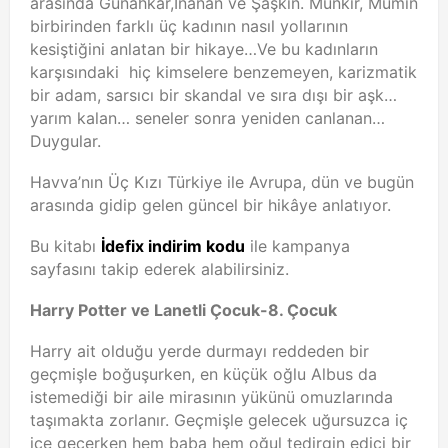
arasında Günahkâr,İnanan ve Şaşkın. Münkir, Mümin
birbirinden farklı üç kadının nasıl yollarının
kesiştiğini anlatan bir hikaye…Ve bu kadınların
karşısındaki hiç kimselere benzemeyen, karizmatik
bir adam, sarsıcı bir skandal ve sıra dışı bir aşk…
yarım kalan… seneler sonra yeniden canlanan…
Duygular.
Havva’nın Üç Kızı Türkiye ile Avrupa, dün ve bugün
arasında gidip gelen güncel bir hikâye anlatıyor.
Bu kitabı
İdefix indirim kodu
ile kampanya
sayfasını takip ederek alabilirsiniz.
Harry Potter ve Lanetli Çocuk-8. Çocuk
Harry ait olduğu yerde durmayı reddeden bir
geçmişle boğuşurken, en küçük oğlu Albus da
istemediği bir aile mirasının yükünü omuzlarında
taşımakta zorlanır. Geçmişle gelecek uğursuzca iç
içe geçerken hem baba hem oğul tedirgin edici bir