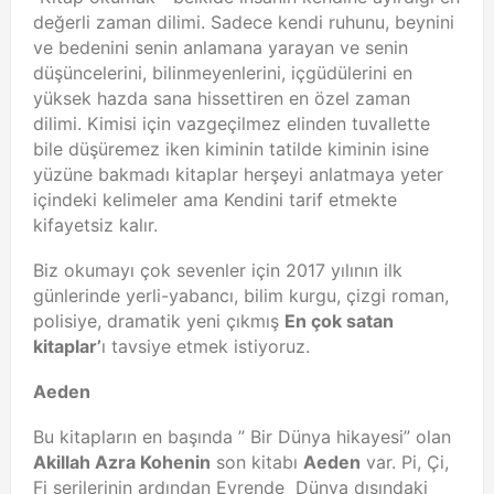
değerli zaman dilimi. Sadece kendi ruhunu, beynini
ve bedenini senin anlamana yarayan ve senin
düşüncelerini, bilinmeyenlerini, içgüdülerini en
yüksek hazda sana hissettiren en özel zaman
dilimi. Kimisi için vazgeçilmez elinden tuvallette
bile düşüremez iken kiminin tatilde kiminin isine
yüzüne bakmadı kitaplar herşeyi anlatmaya yeter
içindeki kelimeler ama Kendini tarif etmekte
kifayetsiz kalır.
Biz okumayı çok sevenler için 2017 yılının ilk
günlerinde yerli-yabancı, bilim kurgu, çizgi roman,
polisiye, dramatik yeni çıkmış
En çok satan
kitaplar’
ı tavsiye etmek istiyoruz.
Aeden
Bu kitapların en başında ” Bir Dünya hikayesi” olan
Akillah Azra Kohenin
son kitabı
Aeden
var. Pi, Çi,
Fi serilerinin ardından Evrende Dünya dışındaki