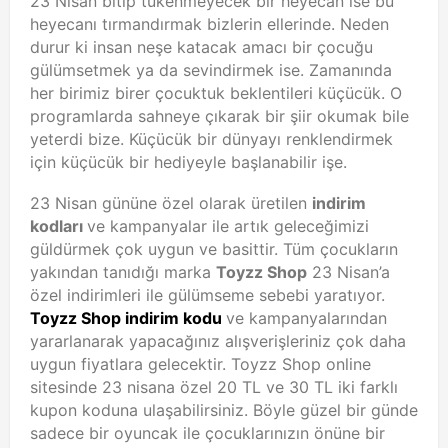
23 Nisan bitip tükenmeyecek bir heyecan ise bu
heyecanı tırmandırmak bizlerin ellerinde. Neden
durur ki insan neşe katacak amacı bir çocuğu
gülümsetmek ya da sevindirmek ise. Zamanında
her birimiz birer çocuktuk beklentileri küçücük. O
programlarda sahneye çıkarak bir şiir okumak bile
yeterdi bize. Küçücük bir dünyayı renklendirmek
için küçücük bir hediyeyle başlanabilir işe.
23 Nisan gününe özel olarak üretilen
indirim
kodları
ve kampanyalar ile artık geleceğimizi
güldürmek çok uygun ve basittir. Tüm çocukların
yakından tanıdığı marka
Toyzz Shop
23 Nisan’a
özel indirimleri ile gülümseme sebebi yaratıyor.
Toyzz Shop indirim kodu
ve kampanyalarından
yararlanarak yapacağınız alışverişleriniz çok daha
uygun fiyatlara gelecektir. Toyzz Shop online
sitesinde 23 nisana özel 20 TL ve 30 TL iki farklı
kupon koduna ulaşabilirsiniz. Böyle güzel bir günde
sadece bir oyuncak ile çocuklarınızın önüne bir