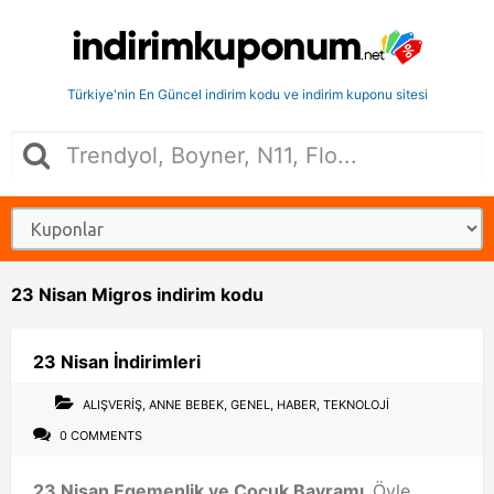
Türkiye'nin En Güncel indirim kodu ve indirim kuponu sitesi
23 Nisan Migros indirim kodu
23 Nisan İndirimleri
ALIŞVERIŞ
,
ANNE BEBEK
,
GENEL
,
HABER
,
TEKNOLOJI
0 COMMENTS
23 Nisan Egemenlik ve Çocuk Bayramı.
Öyle