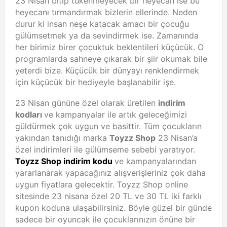
23 Nisan bitip tükenmeyecek bir heyecan ise bu
heyecanı tırmandırmak bizlerin ellerinde. Neden
durur ki insan neşe katacak amacı bir çocuğu
gülümsetmek ya da sevindirmek ise. Zamanında
her birimiz birer çocuktuk beklentileri küçücük. O
programlarda sahneye çıkarak bir şiir okumak bile
yeterdi bize. Küçücük bir dünyayı renklendirmek
için küçücük bir hediyeyle başlanabilir işe.
23 Nisan gününe özel olarak üretilen
indirim
kodları
ve kampanyalar ile artık geleceğimizi
güldürmek çok uygun ve basittir. Tüm çocukların
yakından tanıdığı marka
Toyzz Shop
23 Nisan’a
özel indirimleri ile gülümseme sebebi yaratıyor.
Toyzz Shop indirim kodu
ve kampanyalarından
yararlanarak yapacağınız alışverişleriniz çok daha
uygun fiyatlara gelecektir. Toyzz Shop online
sitesinde 23 nisana özel 20 TL ve 30 TL iki farklı
kupon koduna ulaşabilirsiniz. Böyle güzel bir günde
sadece bir oyuncak ile çocuklarınızın önüne bir