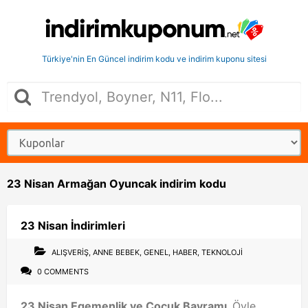
Türkiye'nin En Güncel indirim kodu ve indirim kuponu sitesi
23 Nisan Armağan Oyuncak indirim kodu
23 Nisan İndirimleri
ALIŞVERIŞ
,
ANNE BEBEK
,
GENEL
,
HABER
,
TEKNOLOJI
0 COMMENTS
23 Nisan Egemenlik ve Çocuk Bayramı.
Öyle