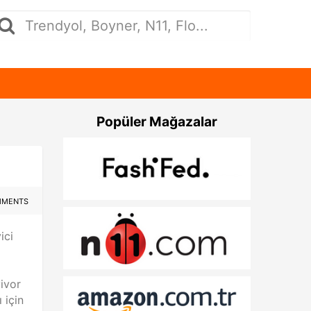
Popüler Mağazalar
MMENTS
ici
vivor
 için