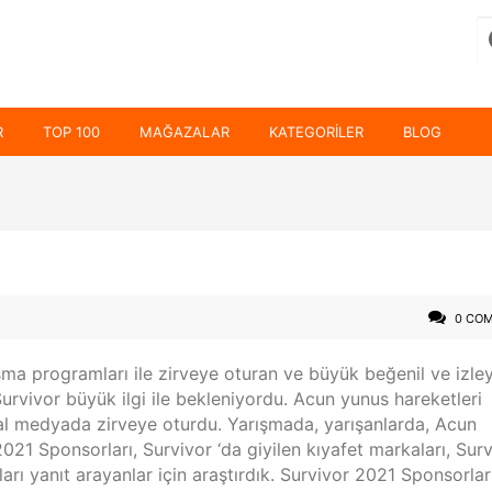
R
TOP 100
MAĞAZALAR
KATEGORILER
BLOG
0 CO
arışma programları ile zirveye oturan ve büyük beğenil ve izley
urvivor büyük ilgi ile bekleniyordu. Acun yunus hareketleri
yal medyada zirveye oturdu. Yarışmada, yarışanlarda, Acun
2021 Sponsorları, Survivor ‘da giyilen kıyafet markaları, Sur
rı yanıt arayanlar için araştırdık. Survivor 2021 Sponsorları