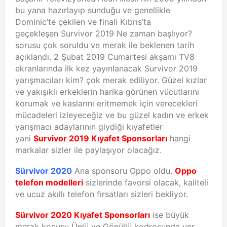
bu yana hazırlayıp sunduğu ve genellikle
Dominic’te çekilen ve finali Kıbrıs’ta
geçekleşen Survivor 2019 Ne zaman başlıyor?
sorusu çok soruldu ve merak ile beklenen tarih
açıklandı. 2 Şubat 2019 Cumartesi akşamı TV8
ekranlarında ilk kez yayınlanacak Survivor 2019
yarışmacıları kim? çok merak ediliyor. Güzel kızlar
ve yakışıklı erkeklerin harika görünen vücutlarını
korumak ve kaslarını eritmemek için verecekleri
mücadeleri izleyeceğiz ve bu güzel kadın ve erkek
yarışmacı adaylarının giydiği kıyafetler
yani
Survivor 2019 Kıyafet Sponsorları
hangi
markalar sizler ile paylaşıyor olacağız.
Sürvivor 2020
Ana sponsoru Oppo oldu.
Oppo
telefon modelleri
sizlerinde favorsi olacak, kaliteli
ve ucuz akıllı telefon fırsatları sizleri bekliyor.
Sürvivor 2020 Kıyafet Sponsorları
ise büyük
merak konusu Ünlü ve Gönüllü kodrosunda yer