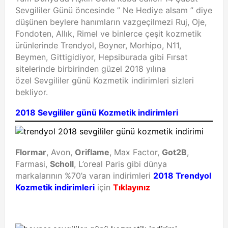
Sevgililer Günü öncesinde ” Ne Hediye alsam ” diye
düşünen beylere hanımların vazgeçilmezi Ruj, Oje,
Fondoten, Allık, Rimel ve binlerce çeşit kozmetik
ürünlerinde Trendyol, Boyner, Morhipo, N11,
Beymen, Gittigidiyor, Hepsiburada gibi Fırsat
sitelerinde birbirinden güzel 2018 yılına
özel Sevgililer günü Kozmetik indirimleri sizleri
bekliyor.
2018 Sevgililer günü Kozmetik indirimleri
Flormar
, Avon,
Oriflame
, Max Factor,
Got2B
,
Farmasi,
Scholl
, L’oreal Paris gibi dünya
markalarının %70’a varan indirimleri
2018 Trendyol
Kozmetik indirimleri
için
Tıklayınız