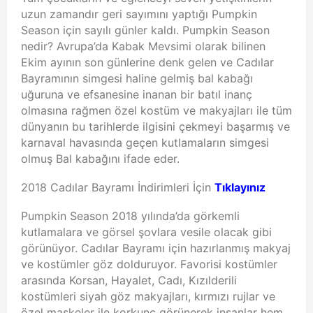
uzun zamandır geri sayımını yaptığı Pumpkin
Season için sayılı günler kaldı. Pumpkin Season
nedir? Avrupa’da Kabak Mevsimi olarak bilinen
Ekim ayının son günlerine denk gelen ve Cadılar
Bayramının simgesi haline gelmiş bal kabağı
uğuruna ve efsanesine inanan bir batıl inanç
olmasına rağmen özel kostüm ve makyajları ile tüm
dünyanın bu tarihlerde ilgisini çekmeyi başarmış ve
karnaval havasında geçen kutlamaların simgesi
olmuş Bal kabağını ifade eder.
2018 Cadılar Bayramı İndirimleri İçin
Tıklayınız
Pumpkin Season 2018 yılında’da görkemli
kutlamalara ve görsel şovlara vesile olacak gibi
görünüyor. Cadılar Bayramı için hazırlanmış makyaj
ve kostümler göz dolduruyor. Favorisi kostümler
arasında Korsan, Hayalet, Cadı, Kızılderili
kostümleri siyah göz makyajları, kırmızı rujlar ve
özel maskeler ile korkunç görünerek insanlar hem