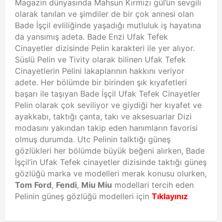
Magazin dünyasında Mahsun Kırmızı gül’ün sevgili
olarak tanılan ve şimdiler de bir çok annesi olan
Bade İşçil evliliğinde yaşadığı mutluluk iş hayatına
da yansımış adeta. Bade Enzi Ufak Tefek
Cinayetler dizisinde Pelin karakteri ile yer alıyor.
Süslü Pelin ve Tivity olarak bilinen Ufak Tefek
Cinayetlerin Pelini lakaplarının hakkını veriyor
adete. Her bölümde bir birinden şık kıyafetleri
başarı ile taşıyan Bade İşçil Ufak Tefek Cinayetler
Pelin olarak çok seviliyor ve giydiği her kıyafet ve
ayakkabı, taktığı çanta, takı ve aksesuarlar Dizi
modasını yakından takip eden hanımların favorisi
olmuş durumda. Utc Pelinin talktığı güneş
gözlükleri her bölümde büyük beğeni alırken, Bade
İşçil’in Ufak Tefek cinayetler dizisinde taktığı güneş
gözlüğü marka ve modelleri merak konusu olurken,
Tom Ford
,
Fendi
,
Miu Miu
modellari tercih eden
Pelinin güneş gözlüğü modelleri için
Tıklayınız