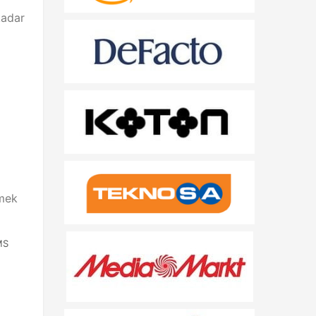
kadar
rmek
MS