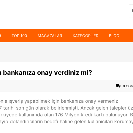
R
TOP 100
MAĞAZALAR
KATEGORILER
BLOG
in bankanıza onay verdiniz mi?
0 CO
tten alışveriş yapabilmek için bankanıza onay vermeniz
 tarihi son gün olarak belirlenmişti. Ancak gelen talepler ü
Türkiyede kullanımda olan 176 Milyon kredi kartı bulunuyor. 
yıp dolandırıcıların hedefi haline gelen kullanıcıları korumay