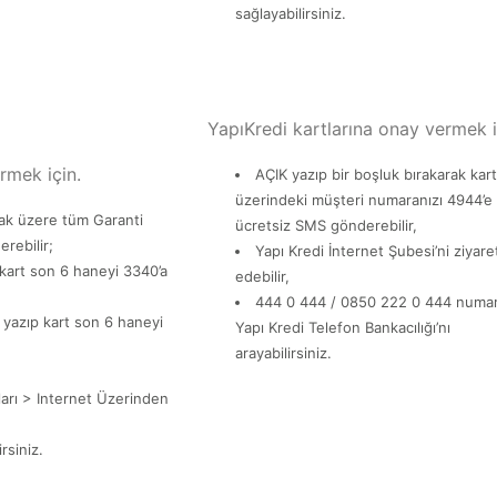
sağlayabilirsiniz.
YapıKredi kartlarına onay vermek i
rmek için.
AÇIK yazıp bir boşluk bırakarak kart
üzerindeki müşteri numaranızı 4944’e
lmak üzere tüm Garanti
ücretsiz SMS gönderebilir,
rebilir;
Yapı Kredi İnternet Şubesi’ni ziyare
 kart son 6 haneyi 3340’a
edebilir,
444 0 444 / 0850 222 0 444 numar
K yazıp kart son 6 haneyi
Yapı Kredi Telefon Bankacılığı’nı
arayabilirsiniz.
ları > Internet Üzerinden
rsiniz.