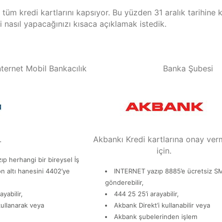
k tüm kredi kartlarını kapsıyor. Bu yüzden 31 aralık tarihine 
 nasıl yapacağınızı kısaca açıklamak istedik.
nternet Mobil Bankacılık
Banka Şubesi
.
Akbankı Kredi kartlarına onay ve
için.
p herhangi bir bireysel İş
on altı hanesini 4402’ye
INTERNET yazıp 8885’e ücretsiz S
gönderebilir,
yabilir,
444 25 25’i arayabilir,
ullanarak veya
Akbank Direkt’i kullanabilir veya
Akbank şubelerinden işlem