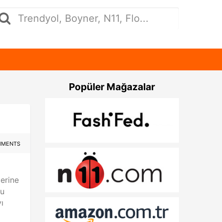
Popüler Mağazalar
MMENTS
zerine
Bu
ı