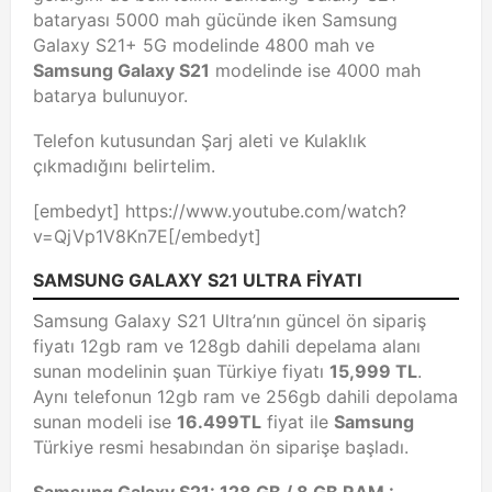
bataryası 5000 mah gücünde iken Samsung
Galaxy S21+ 5G modelinde 4800 mah ve
Samsung Galaxy S21
modelinde ise 4000 mah
batarya bulunuyor.
Telefon kutusundan Şarj aleti ve Kulaklık
çıkmadığını belirtelim.
[embedyt] https://www.youtube.com/watch?
v=QjVp1V8Kn7E[/embedyt]
SAMSUNG GALAXY S21 ULTRA FİYATI
Samsung Galaxy S21 Ultra’nın güncel ön sipariş
fiyatı 12gb ram ve 128gb dahili depelama alanı
sunan modelinin şuan Türkiye fiyatı
15,999 TL
.
Aynı telefonun 12gb ram ve 256gb dahili depolama
sunan modeli ise
16.499TL
fiyat ile
Samsung
Türkiye resmi hesabından ön siparişe başladı.
Samsung Galaxy S21: 128 GB /
8 GB RAM :