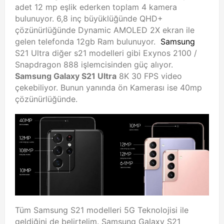
adet 12 mp eşlik ederken toplam 4 kamera
bulunuyor. 6,8 inç büyüklüğünde QHD+
çözünürlüğünde Dynamic AMOLED 2X ekran ile
gelen telefonda 12gb Ram bulunuyor.
Samsung
S21 Ultra diğer s21 modelleri gibi Exynos 2100 /
Snapdragon 888 işlemcisinden güç alıyor.
Samsung Galaxy S21 Ultra
8K 30 FPS video
çekebiliyor. Bunun yanında ön Kamerası ise 40mp
çözünürlüğünde.
Tüm Samsung S21 modelleri 5G Teknolojisi ile
geldiğini de belirtelim. Samsung Galaxy S21