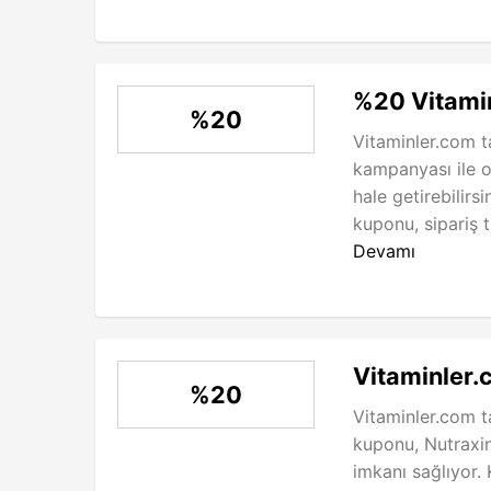
%20 Vitamin
%20
Vitaminler.com t
kampanyası ile o
hale getirebilirs
kuponu, sipariş 
Devamı
Vitaminler.
%20
Vitaminler.com t
kuponu, Nutraxin 
imkanı sağlıyor