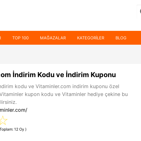
R
TOP 100
MAĞAZALAR
KATEGORILER
BLOG
com İndirim Kodu ve İndirim Kuponu
ndirim kodu ve Vitaminler.com indirim kuponu özel
 Vitaminler kupon kodu ve Vitaminler hediye çekine bu
irsiniz.
aminler.com/
(Toplam: 12 Oy )