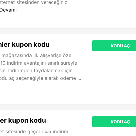
nternet sitesinden vereceğiniz
Devamı
nler kupon kodu
KODU AÇ
e mağazasında ilk alışverişe özel
0 indirim avantajını sınırlı süreyle
rsin. İndirimden faydalanmak için
du aç seçeneğiyle alarak ödeme ...
ler kupon kodu
KODU AÇ
et sitesinde geçerli %5 indirim