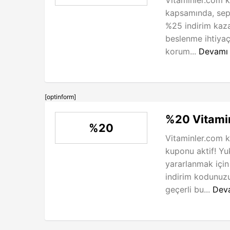
kapsamında, sep
%25 indirim kaza
beslenme ihtiyaçl
korum...
Devamı
[optinform]
%20 Vitamin
%20
Vitaminler.com k
kuponu aktif! Y
yararlanmak için
indirim kodunuzu 
geçerli bu...
Dev