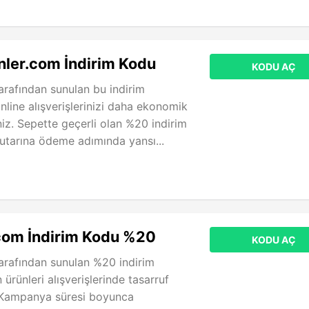
ler.com İndirim Kodu
KODU AÇ
arafından sunulan bu indirim
nline alışverişlerinizi daha ekonomik
iniz. Sepette geçerli olan %20 indirim
tutarına ödeme adımında yansı...
com İndirim Kodu %20
KODU AÇ
arafından sunulan %20 indirim
ürünleri alışverişlerinde tasarruf
. Kampanya süresi boyunca