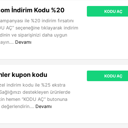
com İndirim Kodu %20
KODU AÇ
ampanyası ile %20 indirim fırsatını
U AÇ” seçeneğine tıklayarak indirim
nin ve siparişinizi daha uygun
ayın....
Devamı
nler kupon kodu
KODU AÇ
zel indirim kodu ile %25 ekstra
 Sağlığınızı destekleyen ürünlerde
için hemen “KODU AÇ” butonuna
ı değerlendirin....
Devamı