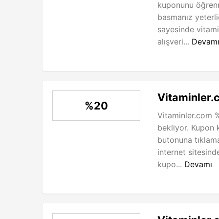
kuponunu öğren
basmanız yeterli
sayesinde vitami
alışveri...
Devam
Vitaminler.
%20
Vitaminler.com %
bekliyor. Kupon
butonuna tıklama
internet sitesind
kupo...
Devamı