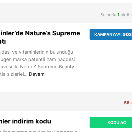
Şu anda
1
aktif 
inler’de Nature’s Supreme
KAMPANYAYI GÖS
atı
ıdası ve vitaminlerinin bulunduğu
olugen marka patentli ham haddesi
ilavesi ile Neture' Supreme Beauty
la sizlerle!...
Devamı
58
k
ler indirim kodu
KODU AÇ
ullanıcılarına sunulan bu kampanya