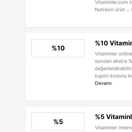
Vitaminler.com i
Nutraxin ürün ...
%10 Vitami
%10
Vitaminler onlin
sunulan ekstra %1
değerlendirebili
kupon kodunu ko
Devamı
%5 Vitamin
%5
Vitaminler intern