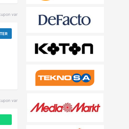
kupon var
TER
upon var