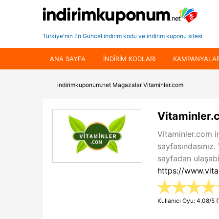
Türkiye'nin En Güncel indirim kodu ve indirim kuponu sitesi
ANA SAYFA
INDIRIM KODLARI
KAMPANYALA
indirimkuponum.net
Magazalar
Vitaminler.com
Vitaminler.
Vitaminler.com i
sayfasındasınız.
sayfadan ulaşabil
https://www.vit
Kullanıcı Oyu: 4.08/5 