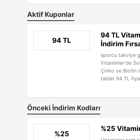
Aktif Kuponlar
94 TL Vitam
94 TL
İndirim Fırs
sporcu takviye g
Vitaminler'de S
Çinko ve Biotin 
tablet 94 TL fiyat
Önceki İndirim Kodları
%25 Vitamin
%25
Vitaminler.com k