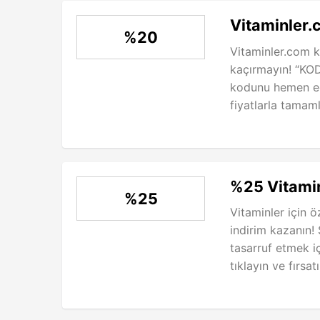
Vitaminler.
%20
Vitaminler.com k
kaçırmayın! “KOD
kodunu hemen edi
fiyatlarla tamaml
%25 Vitami
%25
Vitaminler için ö
indirim kazanın!
tasarruf etmek 
tıklayın ve fırsat