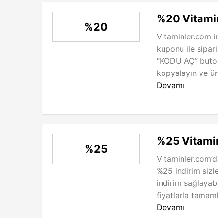
%20 Vitamin
%20
Vitaminler.com i
kuponu ile sipariş
“KODU AÇ” buto
kopyalayın ve ürü
Devamı
%25 Vitamin
%25
Vitaminler.com’da
%25 indirim sizl
indirim sağlayabi
fiyatlarla tamaml
Devamı