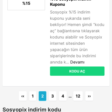
%15
Kuponu
Sosyopix %15 indirim
kuponu yukarıda seni
bekliyor! Hemen şimdi “kodu
aç” bağlantısına tıklayarak
kodunu alabilir ve Sosyopix
internet sitesinden
yapacağın tüm ürün
siparişlerinde bu indirimi
anında k...
Devamı
KODU AÇ
‹‹
1
2
3
4
…
12
››
Sosyopix indirim kodu