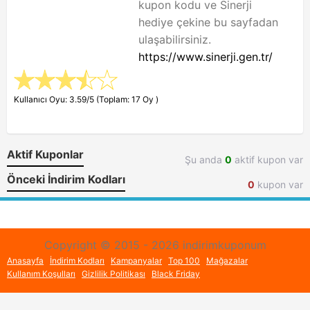
kupon kodu ve Sinerji
hediye çekine bu sayfadan
ulaşabilirsiniz.
https://www.sinerji.gen.tr/
Kullanıcı Oyu: 3.59/5 (Toplam: 17 Oy )
Aktif Kuponlar
Şu anda
0
aktif kupon var
Önceki İndirim Kodları
0
kupon var
Copyright © 2015 - 2026 indirimkuponum
Anasayfa
İndirim Kodları
Kampanyalar
Top 100
Mağazalar
Kullanım Koşulları
Gizlilik Politikası
Black Friday