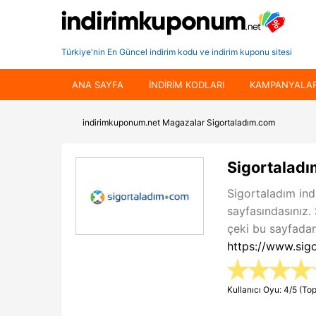
Türkiye'nin En Güncel indirim kodu ve indirim kuponu sitesi
ANA SAYFA
INDIRIM KODLARI
KAMPANYALA
indirimkuponum.net
Magazalar
Sigortaladım.com
Sigortaladı
Sigortaladım ind
sayfasındasınız
çeki bu sayfadan 
https://www.sig
Kullanıcı Oyu: 4/5 (Top