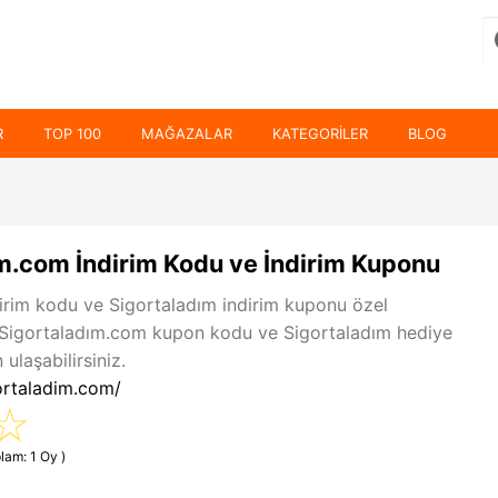
R
TOP 100
MAĞAZALAR
KATEGORILER
BLOG
m.com İndirim Kodu ve İndirim Kuponu
irim kodu ve Sigortaladım indirim kuponu özel
. Sigortaladım.com kupon kodu ve Sigortaladım hediye
ulaşabilirsiniz.
ortaladim.com/
lam: 1 Oy )