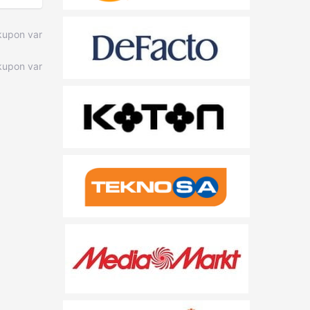
kupon var
upon var