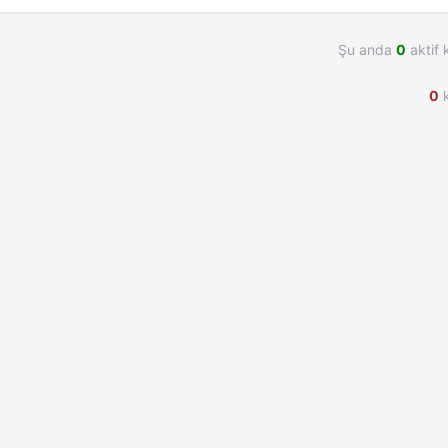
Şu anda
0
aktif 
0
k