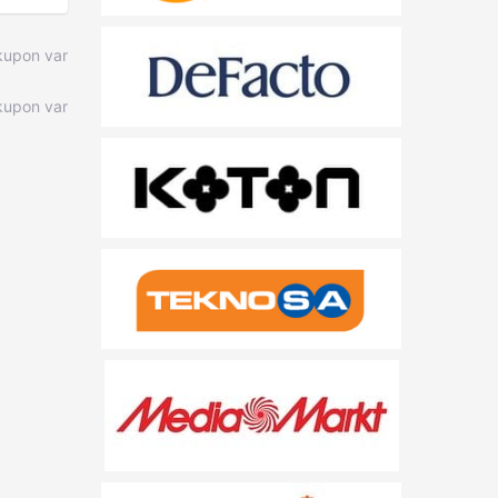
kupon var
upon var