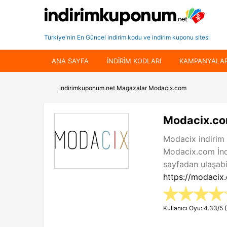
Türkiye'nin En Güncel indirim kodu ve indirim kuponu sitesi
ANA SAYFA
INDIRIM KODLARI
KAMPANYALA
indirimkuponum.net
Magazalar
Modacix.com
Modacix.com
Modacix indirim 
Modacix.com İnd
sayfadan ulaşabil
https://modacix
Kullanıcı Oyu: 4.33/5 