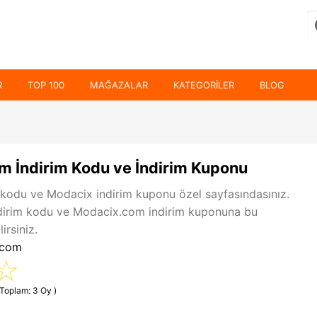
R
TOP 100
MAĞAZALAR
KATEGORILER
BLOG
 İndirim Kodu ve İndirim Kuponu
kodu ve Modacix indirim kuponu özel sayfasındasınız.
irim kodu ve Modacix.com indirim kuponuna bu
irsiniz.
.com
(Toplam: 3 Oy )