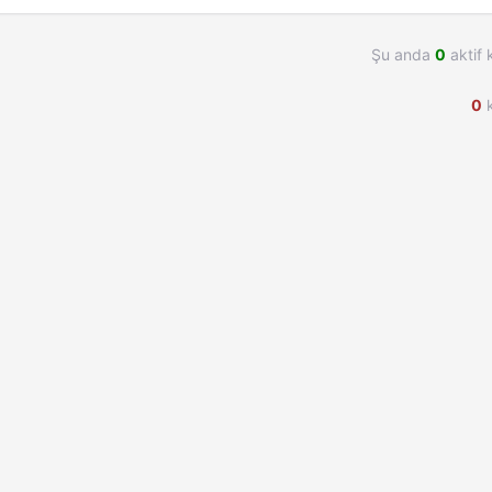
Şu anda
0
aktif 
0
k