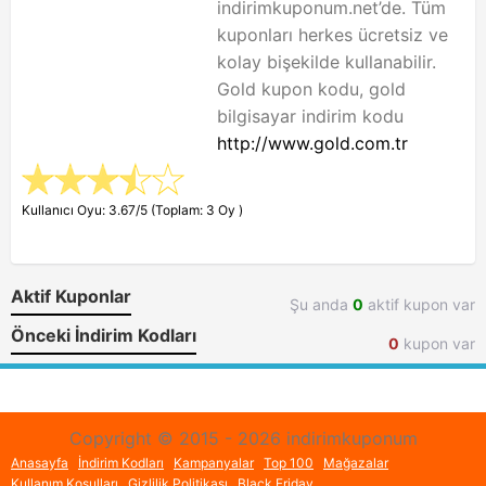
indirimkuponum.net’de. Tüm
kuponları herkes ücretsiz ve
kolay bişekilde kullanabilir.
Gold kupon kodu, gold
bilgisayar indirim kodu
http://www.gold.com.tr
Kullanıcı Oyu: 3.67/5 (Toplam: 3 Oy )
Aktif Kuponlar
Şu anda
0
aktif kupon var
Önceki İndirim Kodları
0
kupon var
Copyright © 2015 - 2026 indirimkuponum
Anasayfa
İndirim Kodları
Kampanyalar
Top 100
Mağazalar
Kullanım Koşulları
Gizlilik Politikası
Black Friday