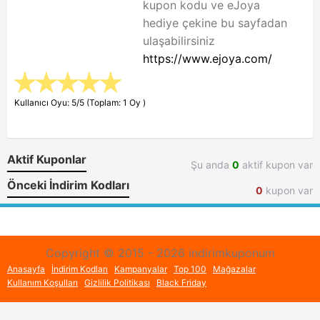
kupon kodu ve eJoya
hediye çekine bu sayfadan
ulaşabilirsiniz
https://www.ejoya.com/
Kullanıcı Oyu: 5/5 (Toplam: 1 Oy )
Aktif Kuponlar
Şu anda
0
aktif kupon var
Önceki İndirim Kodları
0
kupon var
Copyright © 2015 - 2026 indirimkuponum
Anasayfa
İndirim Kodları
Kampanyalar
Top 100
Mağazalar
Kullanım Koşulları
Gizlilik Politikası
Black Friday