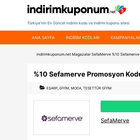
Türkiye'nin En Güncel indirim kodu ve indirim kuponu sitesi
ANA SAYFA
INDIRIM KODLARI
KAMPANYALA
indirimkuponum.net
Magazalar
SefaMerve
%10 Sefamerve
%10 Sefamerve Promosyon Kod
EŞARP
,
GIYIM
,
MODA
,
TESETTÜR GIYIM
SefaMerve