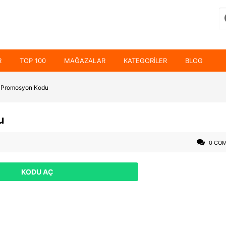
R
TOP 100
MAĞAZALAR
KATEGORILER
BLOG
 Promosyon Kodu
u
0 CO
KODU AÇ