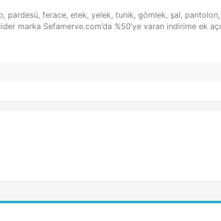
, pardesü, ferace, etek, yelek, tunik, gömlek, şal, pantolon,
e lider marka Sefamerve.com’da %50’ye varan indirime ek açı