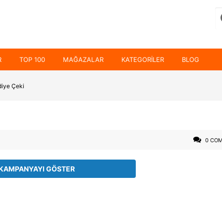
R
TOP 100
MAĞAZALAR
KATEGORILER
BLOG
iye Çeki
0 CO
KAMPANYAYI GÖSTER