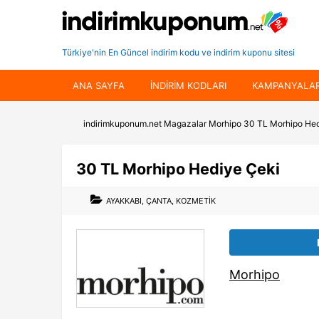
Türkiye'nin En Güncel indirim kodu ve indirim kuponu sitesi
ANA SAYFA
INDIRIM KODLARI
KAMPANYALA
indirimkuponum.net
Magazalar
Morhipo
30 TL Morhipo Hed
30 TL Morhipo Hediye Çeki
AYAKKABI
,
ÇANTA
,
KOZMETIK
Morhipo