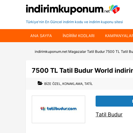
Türkiye'nin En Güncel indirim kodu ve indirim kuponu sitesi
ANA SAYFA
INDIRIM KODLARI
KAMPANYALA
indirimkuponum.net
Magazalar
Tatil Budur
7500 TL Tatil Bu
7500 TL Tatil Budur World indiri
BIZE ÖZEL
,
KONAKLAMA
,
TATIL
Tatil Budur