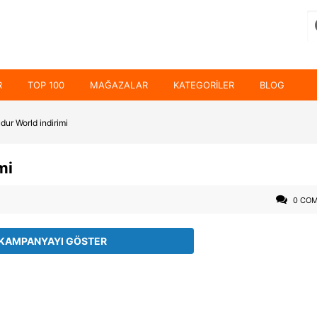
R
TOP 100
MAĞAZALAR
KATEGORILER
BLOG
dur World indirimi
mi
0 CO
KAMPANYAYI GÖSTER