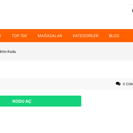
R
TOP 100
MAĞAZALAR
KATEGORILER
BLOG
irim Kodu
0 CO
KODU AÇ