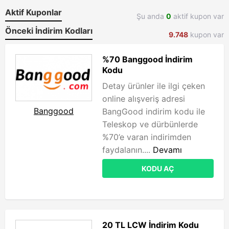
Aktif Kuponlar
Şu anda
0
aktif kupon var
Önceki İndirim Kodları
9.748
kupon var
%70 Banggood İndirim
Kodu
Detay ürünler ile ilgi çeken
online alışveriş adresi
Banggood
BangGood indirim kodu ile
Teleskop ve dürbünlerde
%70’e varan indirimden
faydalanın....
Devamı
KODU AÇ
20 TL LCW İndirim Kodu