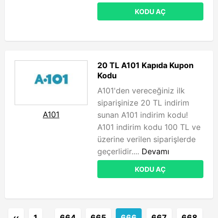
KODU AÇ
20 TL A101 Kapıda Kupon
Kodu
A101'den vereceğiniz ilk
siparişinize 20 TL indirim
A101
sunan A101 indirim kodu!
A101 indirim kodu 100 TL ve
üzerine verilen siparişlerde
geçerlidir....
Devamı
KODU AÇ
‹‹
1
…
664
665
666
667
668
…