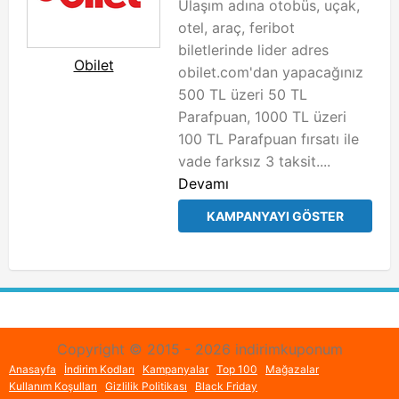
Ulaşım adına otobüs, uçak,
otel, araç, feribot
biletlerinde lider adres
Obilet
obilet.com'dan yapacağınız
500 TL üzeri 50 TL
Parafpuan, 1000 TL üzeri
100 TL Parafpuan fırsatı ile
vade farksız 3 taksit....
Devamı
KAMPANYAYI GÖSTER
Copyright © 2015 - 2026 indirimkuponum
Anasayfa
İndirim Kodları
Kampanyalar
Top 100
Mağazalar
Kullanım Koşulları
Gizlilik Politikası
Black Friday