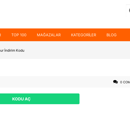
R
TOP 100
MAĞAZALAR
KATEGORILER
BLOG
ur İndirim Kodu
0 CO
KODU AÇ