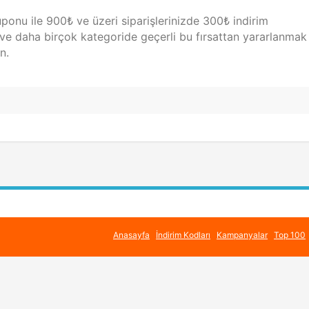
uponu ile 900₺ ve üzeri siparişlerinizde 300₺ indirim
m ve daha birçok kategoride geçerli bu fırsattan yararlanmak 
n.
Anasayfa
İndirim Kodları
Kampanyalar
Top 100