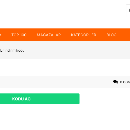
R
TOP 100
MAĞAZALAR
KATEGORILER
BLOG
ur indirim kodu
0 CO
KODU AÇ