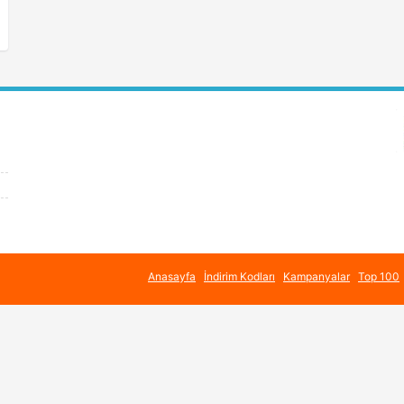
Anasayfa
İndirim Kodları
Kampanyalar
Top 100