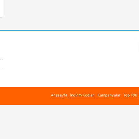
Anasayfa
İndirim Kodları
Kampanyalar
Top 100