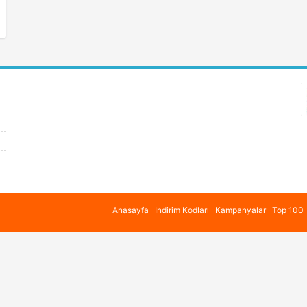
Anasayfa
İndirim Kodları
Kampanyalar
Top 100