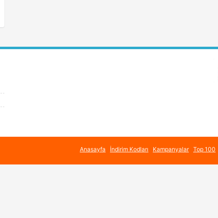
Anasayfa
İndirim Kodları
Kampanyalar
Top 100