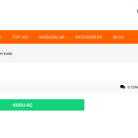
R
TOP 100
MAĞAZALAR
KATEGORILER
BLOG
im kodu
0 CO
KODU AÇ