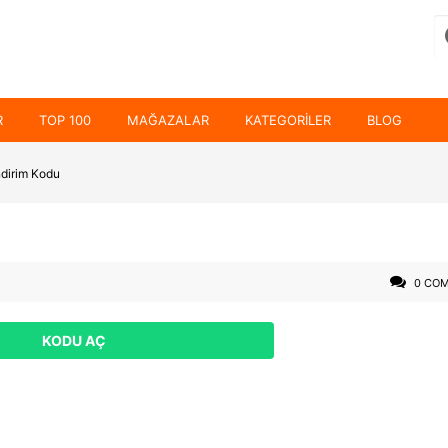
R
TOP 100
MAĞAZALAR
KATEGORILER
BLOG
dirim Kodu
0 CO
KODU AÇ