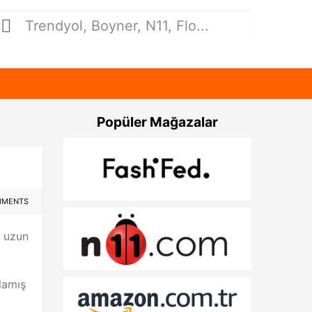
Popüler Mağazalar
MMENTS
e uzun
lamış