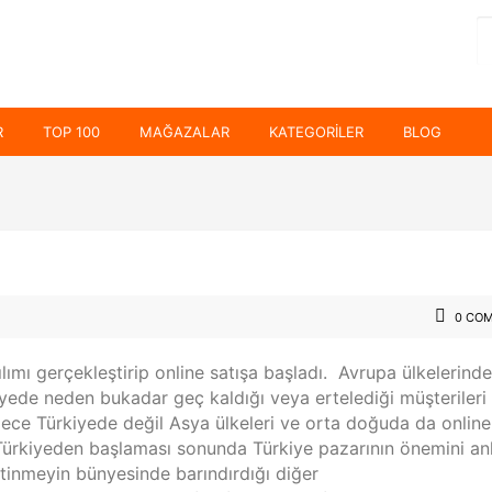
R
TOP 100
MAĞAZALAR
KATEGORILER
BLOG
0 CO
lımı gerçekleştirip online satışa başladı. Avrupa ülkelerind
kiyede neden bukadar geç kaldığı veya ertelediği müşterileri
ece Türkiyede değil Asya ülkeleri ve orta doğuda da online
 Türkiyeden başlaması sonunda Türkiye pazarının önemini an
tinmeyin bünyesinde barındırdığı diğer