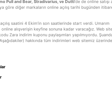
mo Pull and Bear,
Stradivarius, ve Dutti
‘de de online satışı 
a göre diğer markaların online açılış tarihi bugünden itibar
açılış saatini 4 Ekim’in son saatlerinde start verdi. Umarım
e online alışverişin keyfine sonuna kadar varacağız. Web sit
m kodu Zara indirim kuponu paylaşımları yapılmıyordu. Şuand
 (Aşağıdakiler) hakkında tüm indirimleri web sitemiz üzerind
lar
r