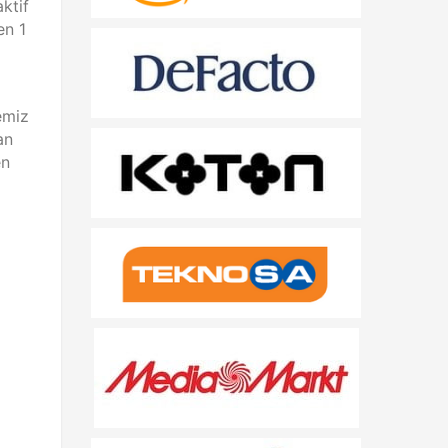
aktif
en 1
emiz
an
en