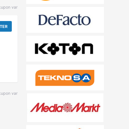
kupon var
TER
upon var