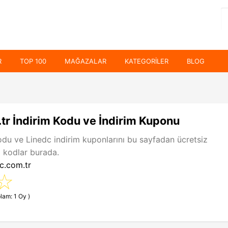
R
TOP 100
MAĞAZALAR
KATEGORILER
BLOG
tr İndirim Kodu ve İndirim Kuponu
odu ve Linedc indirim kuponlarını bu sayfadan ücretsiz
 kodlar burada.
c.com.tr
lam: 1 Oy )