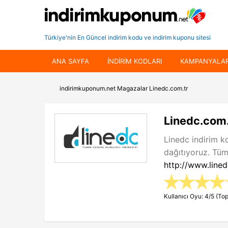
Türkiye'nin En Güncel indirim kodu ve indirim kuponu sitesi
ANA SAYFA
INDIRIM KODLARI
KAMPANYALA
indirimkuponum.net
Magazalar
Linedc.com.tr
Linedc.com.
Linedc indirim k
dağıtıyoruz. Tüm
http://www.lined
Kullanıcı Oyu: 4/5 (Top